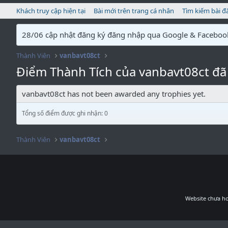
Khách truy cập hiện tại
Bài mới trên trang cá nhân
Tìm kiếm bài đ
28/06 cập nhật đăng ký đăng nhập qua Google & Faceboo
Thành Viên
vanbavt08ct
Điểm Thành Tích của vanbavt08ct đã
vanbavt08ct has not been awarded any trophies yet.
Tổng số điểm được ghi nhận: 0
Thành Viên
vanbavt08ct
Website chưa ho