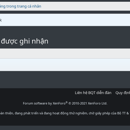
ăng trong trang cá nhân
k
 được ghi nhận
Liên hệ BQT diễn đàn
Quy địn
®
Forum software by XenForo
© 2010-2021 XenForo Ltd.
àn thiện, đang phát triển và đang hoạt động thử nghiệm, chờ giấy phép của Bộ TT & 