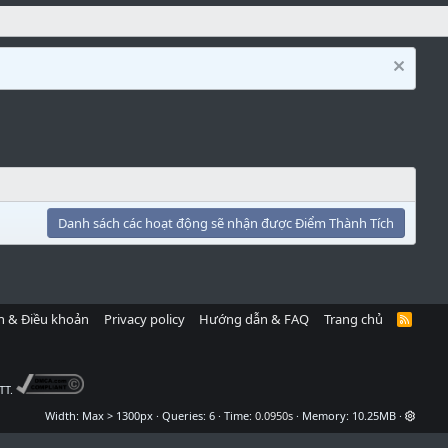
Danh sách các hoạt động sẽ nhận được Điểm Thành Tích
h & Điều khoản
Privacy policy
Hướng dẫn & FAQ
Trang chủ
R
S
S
TT.
Width
Queries
6
Time
0.0950s
Memory
10.25MB