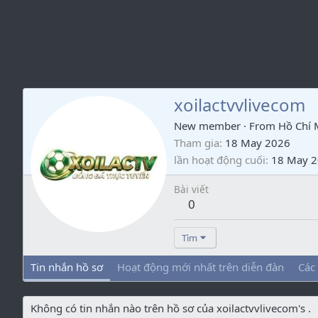
xoilactvvlivecom
New member
·
From
Hồ Chí 
Tham gia
18 May 2026
lần hoạt động cuối
18 May 
Bài viết
0
Tìm
Tin nhắn hồ sơ
Hoạt động mới nhất trên diễn đàn
Các
Không có tin nhắn nào trên hồ sơ của xoilactvvlivecom's .