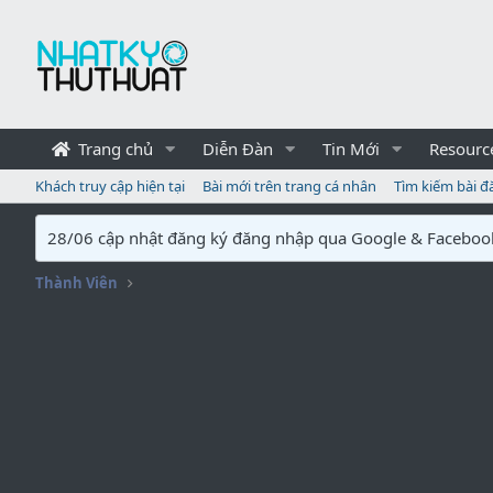
Trang chủ
Diễn Đàn
Tin Mới
Resourc
Khách truy cập hiện tại
Bài mới trên trang cá nhân
Tìm kiếm bài đ
28/06 cập nhật đăng ký đăng nhập qua Google & Faceboo
Thành Viên