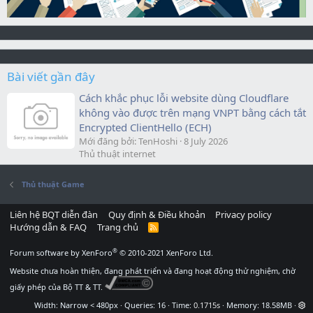
Bài viết gần đây
Cách khắc phục lỗi website dùng Cloudflare
không vào được trên mạng VNPT bằng cách tắt
Encrypted ClientHello (ECH)
Mới đăng bởi: TenHoshi
8 July 2026
Thủ thuật internet
Thủ thuật Game
Liên hệ BQT diễn đàn
Quy định & Điều khoản
Privacy policy
Hướng dẫn & FAQ
Trang chủ
R
S
S
®
Forum software by XenForo
© 2010-2021 XenForo Ltd.
Website chưa hoàn thiện, đang phát triển và đang hoạt động thử nghiệm, chờ
giấy phép của Bộ TT & TT.
Width
Queries
16
Time
0.1715s
Memory
18.58MB