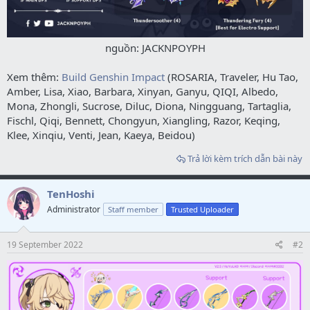
nguồn: JACKNPOYPH​
Xem thêm:
Build Genshin Impact
(ROSARIA, Traveler, Hu Tao,
Amber, Lisa, Xiao, Barbara, Xinyan, Ganyu, QIQI, Albedo,
Mona, Zhongli, Sucrose, Diluc, Diona, Ningguang, Tartaglia,
Fischl, Qiqi, Bennett, Chongyun, Xiangling, Razor, Keqing,
Klee, Xinqiu, Venti, Jean, Kaeya, Beidou)
Trả lời kèm trích dẫn bài này
TenHoshi
Administrator
Staff member
Trusted Uploader
19 September 2022
#2