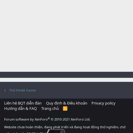
Thủ thuật Game
Liên hệ BQT diễn đàn
Quy định & Điều khoản
Privacy policy
Hướng dẫn & FAQ
Trang chủ
R
S
S
®
Forum software by XenForo
© 2010-2021 XenForo Ltd.
Website chưa hoàn thiện, đang phát triển và đang hoạt động thử nghiệm, chờ