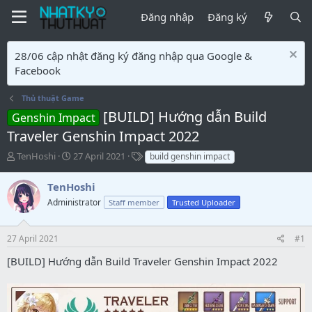
Đăng nhập
Đăng ký
28/06 cập nhật đăng ký đăng nhập qua Google &
Facebook
Thủ thuật Game
[BUILD] Hướng dẫn Build
Genshin Impact
Traveler Genshin Impact 2022
T
S
T
TenHoshi
27 April 2021
build genshin impact
ạ
t
ừ
o
a
k
TenHoshi
b
r
h
Administrator
Staff member
Trusted Uploader
ở
t
ó
i
d
a
a
m
27 April 2021
#1
t
ô
e
t
[BUILD] Hướng dẫn Build Traveler Genshin Impact 2022
ả