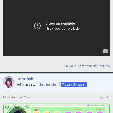
Trả lời kèm trích dẫn bài này
TenHoshi
Administrator
Staff member
Trusted Uploader
19 September 2022
#3