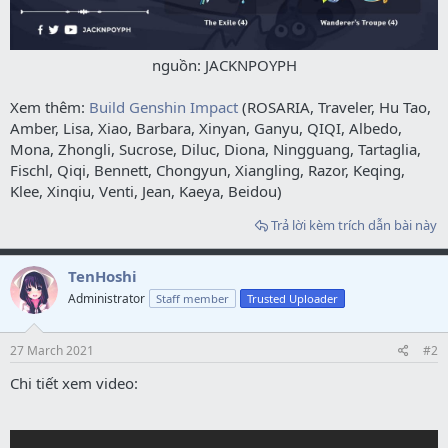
nguồn: JACKNPOYPH​
Xem thêm:
Build Genshin Impact
(ROSARIA, Traveler, Hu Tao,
Amber, Lisa, Xiao, Barbara, Xinyan, Ganyu, QIQI, Albedo,
Mona, Zhongli, Sucrose, Diluc, Diona, Ningguang, Tartaglia,
Fischl, Qiqi, Bennett, Chongyun, Xiangling, Razor, Keqing,
Klee, Xinqiu, Venti, Jean, Kaeya, Beidou)
Trả lời kèm trích dẫn bài này
TenHoshi
Administrator
Staff member
Trusted Uploader
27 March 2021
#2
Chi tiết xem video: