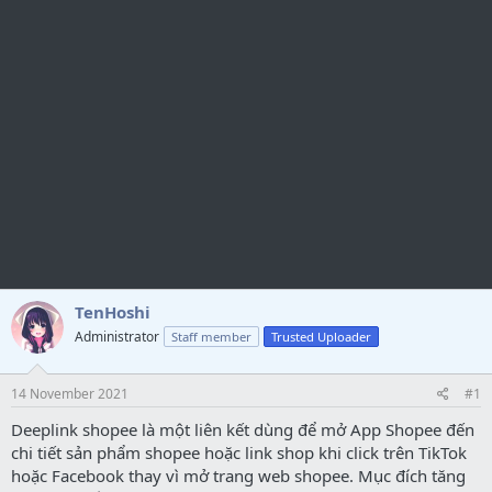
TenHoshi
Administrator
Staff member
Trusted Uploader
14 November 2021
#1
Deeplink shopee là một liên kết dùng để mở App Shopee đến
chi tiết sản phẩm shopee hoặc link shop khi click trên TikTok
hoặc Facebook thay vì mở trang web shopee. Mục đích tăng