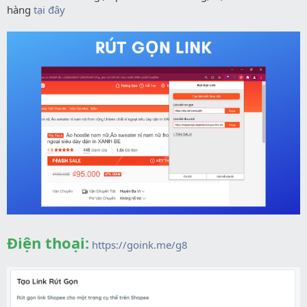
hàng
tại đây
Điện thoại:
https://goink.me/g8