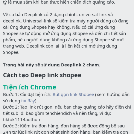
tỷ lệ mua sắm khi bạn thực hiện chiến dịch quảng cáo.
Về cơ bản Deeplink có 2 dạng chính: universal-link và
deeplink. Universal-link sẽ kiểm tra máy người dùng có đang
cài ứng dụng Shopee hay không. Nếu có cài ứng dụng
Shopee sẽ tự động mở ứng dụng Shopee và đến chi tiết sản
phẩm, nếu người dùng không cài ứng dụng Shopee sẽ mở
trang web. Deeplink còn lại là liên kết chỉ mở ứng dụng
Shopee.
Trong bài này sẽ sử dụng Deeplink 2 chạm.
Cách tạo Deep link shopee​
Tiện ích Chrome
Bước 1: Cài đặt tiện ích:
Rút gọn link Shopee
(xem hướng dẫn
sử dụng
tại đây
)
Bước 2: Tạo link rút gọn, nếu bạn chạy quảng cáo hãy điền chi
tiết sub id: bao gồm tenchiendich và nền tảng, ví dụ:
tiktok1114aothun
Bước 3: Kiểm tra đơn hàng, đơn hàng sẽ được đồng bộ sau
24h từ lúc link rút gọn phát sinh đơn hàng, bạn kiểm tra đơn