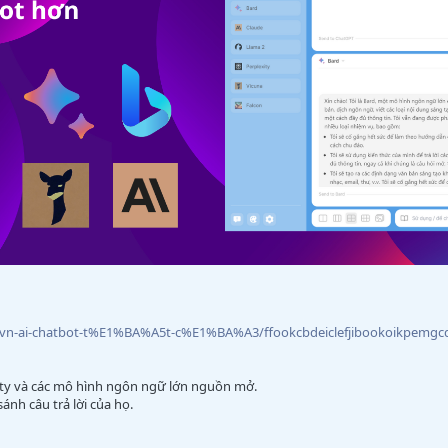
atvn-ai-chatbot-t%E1%BA%A5t-c%E1%BA%A3/ffookcbdeiclefjibookoikpemg
xity và các mô hình ngôn ngữ lớn nguồn mở.
ánh câu trả lời của họ.