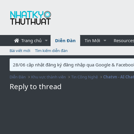
Trang chủ
Diễn Đàn
Tin Mới
Resource
Bài viết mới
Tìm kiếm diễn đàn
28/06 cập nhật đăng ký đăng nhập qua Google & Faceboo
Diễn Đàn
Khu vực thành viên
Tin Công Nghệ
Chatvn - AI Cha
Reply to thread