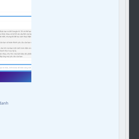
cdanh