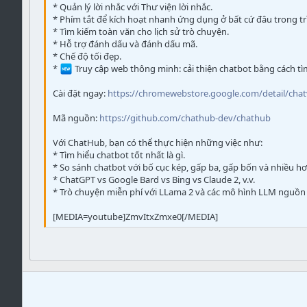
* Quản lý lời nhắc với Thư viện lời nhắc.
* Phím tắt để kích hoạt nhanh ứng dụng ở bất cứ đâu trong tr
* Tìm kiếm toàn văn cho lịch sử trò chuyện.
* Hỗ trợ đánh dấu và đánh dấu mã.
* Chế độ tối đẹp.
*
Truy cập web thông minh: cải thiện chatbot bằng cách tìm
Cài đặt ngay:
https://chromewebstore.google.com/detail/ch
Mã nguồn:
https://github.com/chathub-dev/chathub
Với ChatHub, bạn có thể thực hiện những việc như:
* Tìm hiểu chatbot tốt nhất là gì.
* So sánh chatbot với bố cục kép, gấp ba, gấp bốn và nhiều h
* ChatGPT vs Google Bard vs Bing vs Claude 2, v.v.
* Trò chuyện miễn phí với LLama 2 và các mô hình LLM nguồn
[MEDIA=youtube]ZmvItxZmxe0[/MEDIA]