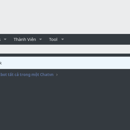
s
Thành Viên
Tool
k
tbot tất cả trong một Chatvn