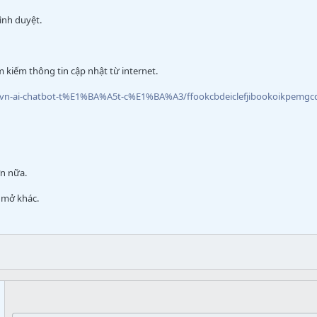
ình duyệt.
 kiếm thông tin cập nhật từ internet.
atvn-ai-chatbot-t%E1%BA%A5t-c%E1%BA%A3/ffookcbdeiclefjibookoikpemg
ơn nữa.
 mở khác.