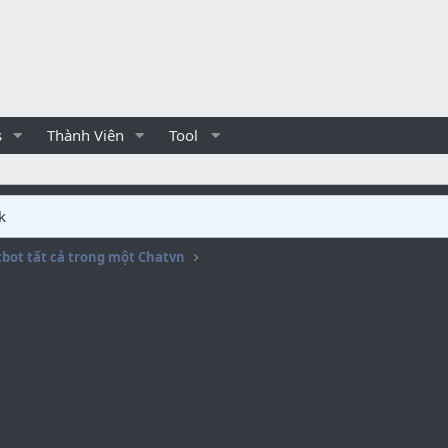
s
Thành Viên
Tool
k
tbot tất cả trong một Chatvn