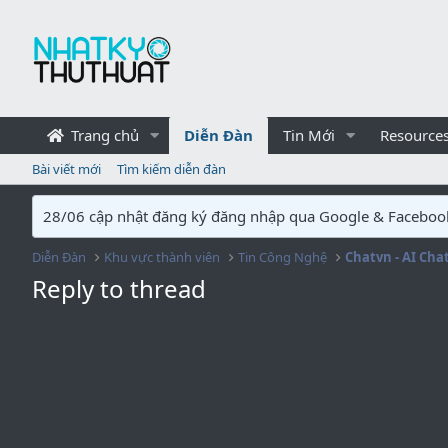
Trang chủ
Diễn Đàn
Tin Mới
Resource
Bài viết mới
Tìm kiếm diễn đàn
28/06 cập nhật đăng ký đăng nhập qua Google & Faceboo
Diễn Đàn
Khu vực thành viên
Tin Công Nghệ
Chatvn - AI Cha
Reply to thread