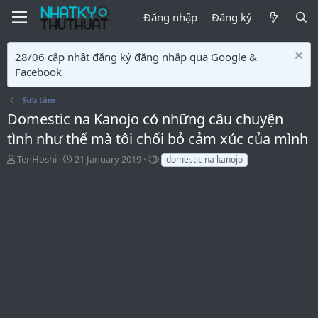
Đăng nhập
Đăng ký
28/06 cập nhật đăng ký đăng nhập qua Google &
Facebook
Sưu tầm
Domestic na Kanojo có những câu chuyện
tình như thế mà tôi chối bỏ cảm xúc của mình
T
S
T
TenHoshi
21 January 2019
domestic na kanojo
ạ
t
ừ
o
a
k
b
r
h
ở
t
ó
i
d
a
a
m
t
ô
e
t
ả