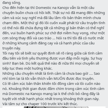
đang sống.
Cho đến hiện tại thì Domestic na Kanojo vẫn là một câu
chuyện buồn chưa có hồi kết. Thật sự nó đã mang đến những
cảm và xúc suy nghĩ mà đã lâu lắm rồi bản thân mình chưa
chạm đến. Một thứ gì đó lôi cuốn xuất phát từ câu truyện tình
có thể nói đã chứa đựng tất cả những gì bản thân có thể nghĩ
đến, vui buồn hạnh phúc sự chờ đợi niềm huy vọng, như một
cơn sóng thay đổi và cao trào ... Nói ra thì tôi đã có nước mắt
ở những khung cảnh đăng cay và cả hạnh phúc của câu
truyện này.
Tối nay tôi sẽ biết sự quyết định sẽ rõ ràng giữa cái tình cảm
đầu tiên và tình yêu thương được vun đắp mỗi ngày. Sự huy
sinh? Bạn bè. Dù kết quả thế nào đi nữa thì mọi chuyển sẽ
tiếp tục theo một hướng khác.
Những câu chuyện nhất là tình cảm là chưa bao giờ .... Sao
nhỉ tóm lại là tôi vẫn thích vẫn MUỐN được đọc truyện.
Có lẽ cảm xúc bản thân khiến tôi đồng cảm và lôi cuốn nào
nó. Khoảng thời gian được đắm chìm trong cảm xúc tình cảm
mà Domestic na Kanojo mang lại k thể chối bỏ rằng đấy là
tuyệt vời nhất hạnh phúc nhất trong khoảng thời gian này.
Vài tâm sự cho chaper 100 trước khi kết thúc.