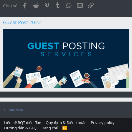
Facebook
Reddit
Pinterest
Tumblr
WhatsApp
Địa chỉ Email
Link
Chia sẻ:
Guest Post 2022
Sưu tầm
Liên hệ BQT diễn đàn
Quy định & Điều khoản
Privacy policy
Hướng dẫn & FAQ
Trang chủ
R
S