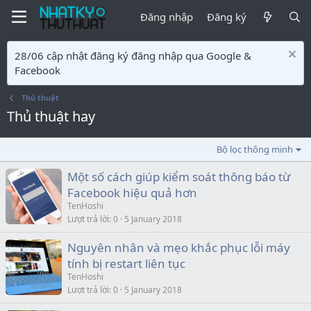
Đăng nhập
Đăng ký
28/06 cập nhật đăng ký đăng nhập qua Google &
Facebook
Thủ thuật
Thủ thuật hay
Bộ lọc thông minh
Một số cách giúp kiểm soát thông báo từ
Facebook hiệu quả hơn
TenHoshi
Lượt trả lời
0
5 January 2018
Nguyên nhân và mẹo khắc phục lỗi máy
tính bị restart liên tục
TenHoshi
Lượt trả lời
0
5 January 2018