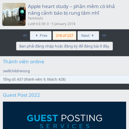
Apple heart study – phần mềm có khả
năng cảnh báo bị rung tâm nhĩ
TenHoshi
Lượt trả lời
0
5 January 2018
First
Last
Prev
218 of 227
Next
Bạn phải đăng nhập hoặc đăng ký để đăng bài ở đây.
Thành viên online
swillchildrenorg
Tổng số: 437 (thành viên: 9, khách: 428)
Guest Post 2022