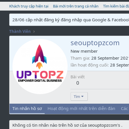
Khách truy cập hiện tại
Bài mới trên trang cá nhân
Tìm kiếm bài đ
28/06 cập nhật đăng ký đăng nhập qua Google & Faceboo
Thành Viên
seouptopzcom
New member
Tham gia
28 September 202
lần hoạt động cuối
28 Septe
Bài viết
0
Tìm
Tin nhắn hồ sơ
Hoạt động mới nhất trên diễn đàn
Các
Không có tin nhắn nào trên hồ sơ của seouptopzcom's .