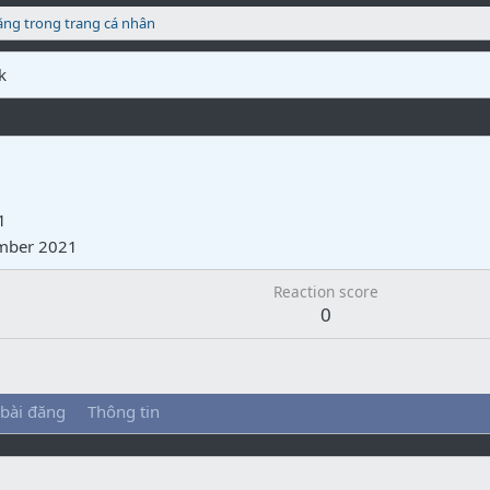
ăng trong trang cá nhân
k
1
mber 2021
Reaction score
0
 bài đăng
Thông tin