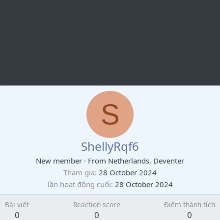
S
ShellyRqf6
New member
·
From
Netherlands, Deventer
Tham gia
28 October 2024
lần hoạt động cuối
28 October 2024
Bài viết
Reaction score
Điểm thành tích
0
0
0