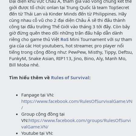
Đại diện khu vực Châu Á, tham gia vào vòng chung kết thế
giới được tổ chức onlan tại Trung Quốc là team TopSecret
đến từ Thái Lan và Kinder Minds đến từ Philippines. Hãy
cùng nhau cỗ vũ cho 2 đại diện Châu Á sẽ thi đấu thành
công tại đấu trường Thế Giới vào tháng 3 tới đây. Còn bây
giờ đừng quên theo dõi những trận đấu hấp dẫn dành
riêng cho game thủ Việt
RoS
Mini Tournament với sự tham
gia của các Hot youtubers, hot streamer, pro player nổi
tiếng trong cộng đồng như: PewPew, Misthy, Tippy, Deftsu,
FunkyM, Snake Asian, RIP113, Jino, Bino, Aly, Mạnh Mo,
Bill Moba nhé.
Tìm hiểu thêm về
Rules of Survival
:
Fanpage tại VN:
https://www.facebook.com/RulesOfSurvivalGame.VN
/
Group cộng đồng tại
VN:
https://www.facebook.com/groups/RulesOfSurvi
valGame.VN/
Youtube tại VN: