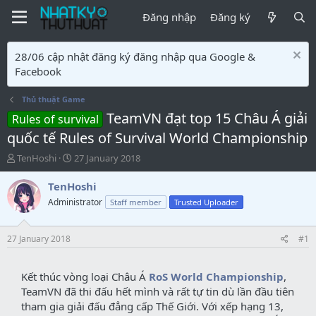
Đăng nhập
Đăng ký
28/06 cập nhật đăng ký đăng nhập qua Google &
Facebook
Thủ thuật Game
TeamVN đạt top 15 Châu Á giải
Rules of survival
quốc tế Rules of Survival World Championship
T
S
TenHoshi
27 January 2018
ạ
t
o
a
TenHoshi
b
r
Administrator
Staff member
Trusted Uploader
ở
t
i
d
a
27 January 2018
#1
t
e
Kết thúc vòng loại Châu Á
RoS World Championship
,
TeamVN đã thi đấu hết mình và rất tự tin dù lần đầu tiên
tham gia giải đấu đẳng cấp Thế Giới. Với xếp hạng 13,