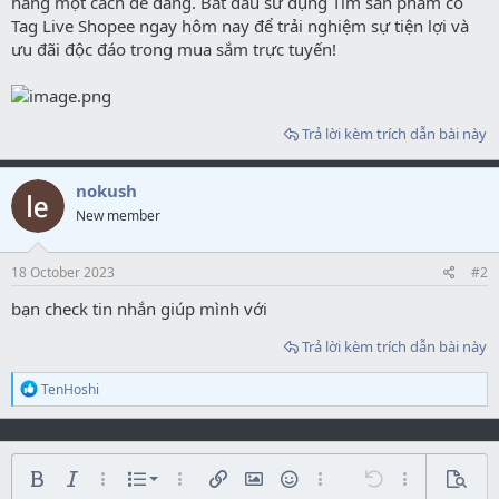
hàng một cách dễ dàng. Bắt đầu sử dụng Tìm sản phẩm có
Tag Live Shopee ngay hôm nay để trải nghiệm sự tiện lợi và
ưu đãi độc đáo trong mua sắm trực tuyến!
Trả lời kèm trích dẫn bài này
nokush
New member
18 October 2023
#2
bạn check tin nhắn giúp mình với
Trả lời kèm trích dẫn bài này
R
TenHoshi
e
a
c
t
i
Danh sách dạng số
Chữ đậm
Chữ nghiêng
Các tùy chọn khác...
Tạo danh sách
Các tùy chọn khác...
Chèn liên kết
Chèn hình ảnh
Biểu tượng cảm xúc
Các tùy chọn khác...
Undo
Các tùy chọn k
Xem th
o