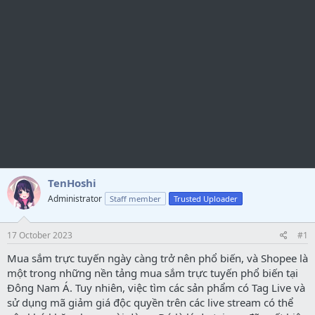
TenHoshi
Administrator
Staff member
Trusted Uploader
17 October 2023
#1
Mua sắm trực tuyến ngày càng trở nên phổ biến, và Shopee là
một trong những nền tảng mua sắm trực tuyến phổ biến tại
Đông Nam Á. Tuy nhiên, việc tìm các sản phẩm có Tag Live và
sử dụng mã giảm giá độc quyền trên các live stream có thể