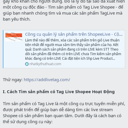
gây khó khăn cho người dùng. Đó là lý do tại sao đã xuất hiện
một công cụ độc đáo - Tìm sản phẩm có Tag Live Shopee - để
giúp bạn nhanh chóng tìm và mua các sản phẩm TagLive mà
bạn yêu thích.
Công cụ quản lý sản phẩm trên ShopeeLive - Cộng đồng Nhật Ký Thủ Thuật
Làm thế nào để thêm, xóa các sản phẩm trên giỏ Live thuận
tiện nhất để người mua sắm tìm thấy sản phẩm của họ. Kết
quả: Danh sách sản phẩm đang có trên LIVE kèm STT Theo
dõi sản phẩm đã thêm có trên LIVE chưa Tìm kiếm sản phẩm
khác đang có trên LIVE Cài đặt tiện ích Shp Live Product...
nhatkythuthuat.com
Thử ngay:
https://addlivetag.com/
I. Cách Tìm sản phẩm có Tag Live Shopee Hoạt Động
Tìm sản phẩm có Tag Live là một công cụ trực tuyến miễn phí,
được phát triển để giúp bạn dễ dàng tìm các live stream
Shopee có sản phẩm bạn quan tâm. Dưới đây là cách bạn có
thể sử dụng công cụ này: