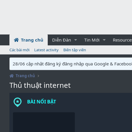
Trang chủ
Diễn Đàn
Tin Mới
Resource
Các bài mới
Latest activity
Biên tập viên
28/06 cập nhật đăng ký đăng nhập qua Google & Faceboo
Trang chủ
Thủ thuật internet