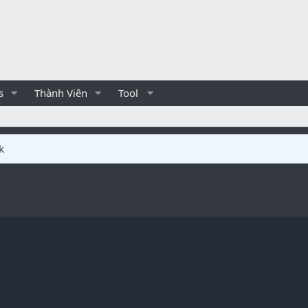
s
Thành Viên
Tool
k